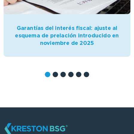
Garantías del interés fiscal: ajuste al
esquema de prelación introducido en
noviembre de 2025