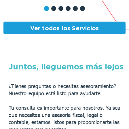
Para el desarrollo de auditorías nos
concentramos en las áreas de mayor riesgo para
su empresa, enfatizando en el entendimiento de
la organización y su industria, la comunicación
Ver todos los Servicios
frecuente con la administración del cliente y el
uso de herramientas tecnológicas aplicables.
Ver más
Juntos, lleguemos más lejos
¿Tienes preguntas o necesitas asesoramiento?
Nuestro equipo está listo para ayudarte.
Tu consulta es importante para nosotros. Ya sea
que necesites una asesoría fiscal, legal o
contable, estamos listos para proporcionarte las