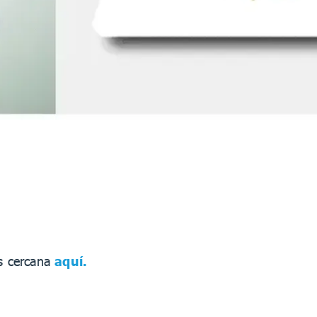
s cercana
aquí.