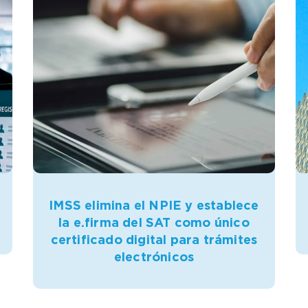
IMSS elimina el NPIE y establece
la e.firma del SAT como único
certificado digital para trámites
electrónicos