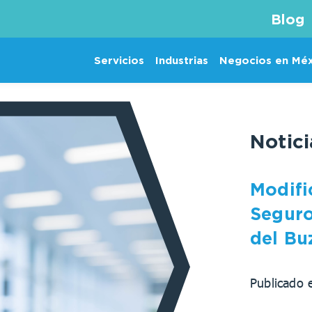
Blog
Servicios
Industrias
Negocios en Mé
Notic
Modifi
Seguro
del Bu
Publicado 