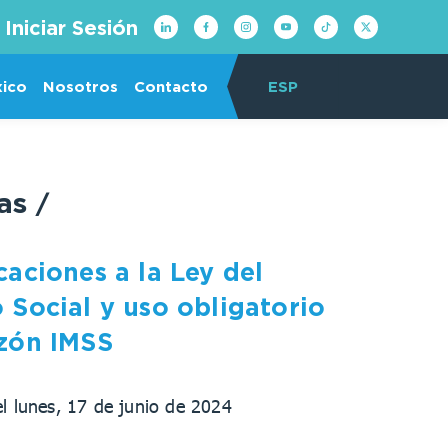
Iniciar Sesión
xico
Nosotros
Contacto
ESP
ias
/
caciones a la Ley del
 Social y uso obligatorio
zón IMSS
el lunes, 17 de junio de 2024