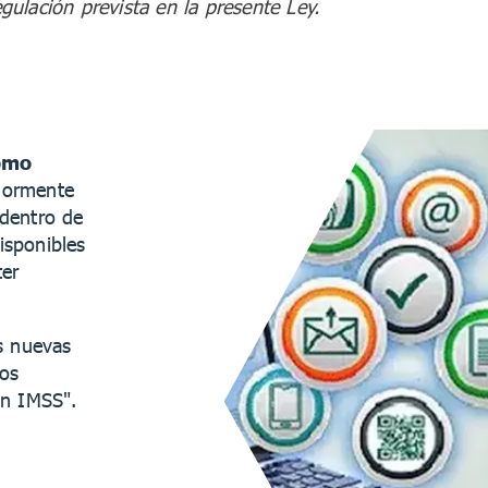
ulación prevista en la presente Ley.
como
riormente
 dentro de
isponibles
ter
s nuevas
los
ón IMSS".