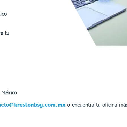
ico
a tu
G México
acto@krestonbsg.com.mx
o encuentra tu oficina má