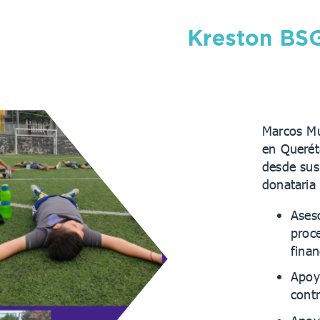
Kreston BS
Marcos Mu
en Queréta
desde sus 
donataria 
Aseso
proce
finan
Apoy
cont