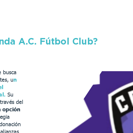
da A.C. Fútbol Club?
e busca
tes, u
n
el
al.
Su
 través del
 opción
egia
 donación
alianzas