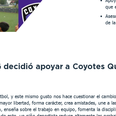
Apoy
que 
Aseso
de la
 decidió apoyar a Coyotes Q
bol, y este mismo gusto nos hace cuestionar el cambio
ayor libertad, forma carácter, crea amistades, une a las
n, enseña sobre el trabajo en equipo, fomenta la discipl
todo esto, un niño deportista reduce altamente las proba