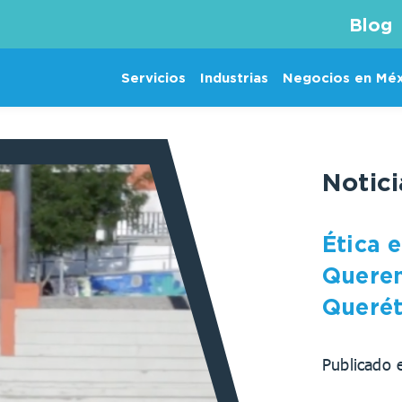
Blog
Servicios
Industrias
Negocios en Mé
Notic
Ética 
Queren
Queré
Publicado 