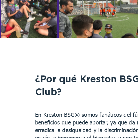
¿Por qué Kreston BSG
Club?
En Kreston BSG® somos fanáticos del fút
beneficios que puede aportar, ya que da m
erradica la desigualdad y la discriminació
estrés, e incrementa el bienestar, y con 