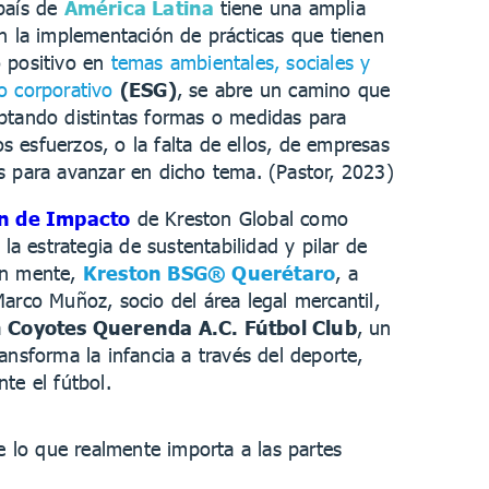
país de
América Latina
tiene una amplia
en la implementación de prácticas que tienen
 positivo en
temas ambientales, sociales y
o corporativo
(ESG)
, se abre un camino que
ptando distintas formas o medidas para
 los esfuerzos, o la falta de ellos, de empresas
s para avanzar en dicho tema. (Pastor, 2023)
n de Impacto
de Kreston Global como
n la estrategia de sustentabilidad y pilar de
en mente,
Kreston BSG® Querétaro
, a
arco Muñoz, socio del área legal mercantil,
a
Coyotes Querenda A.C. Fútbol Club
, un
ansforma la infancia a través del deporte,
te el fútbol.
e lo que realmente importa a las partes