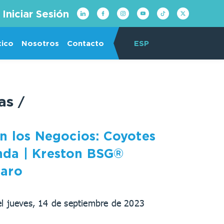
Iniciar Sesión
xico
Nosotros
Contacto
ESP
ias
/
en los Negocios: Coyotes
da | Kreston BSG®
taro
el jueves, 14 de septiembre de 2023